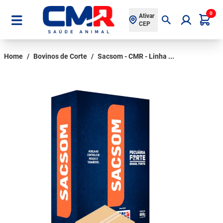
0
Ativar
CEP
Home
/
Bovinos de Corte
/
Sacsom - CMR - Linha ...