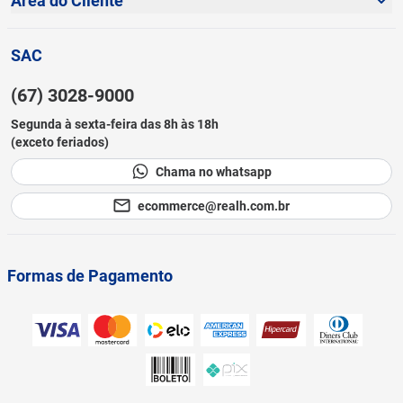
Área do Cliente
Política de Cookies
Sustentabilidade
Minha Conta
Termos e Condições
SAC
Blog
Meus Pedidos
Prazos de Entrega
(67) 3028-9000
Cadastre-se
Canal de Ética
Segunda à sexta-feira das 8h às 18h
Lista de Desejos
(exceto feriados)
Como Comprar
Chama no whatsapp
Black Friday
ecommerce@realh.com.br
Formas de Pagamento