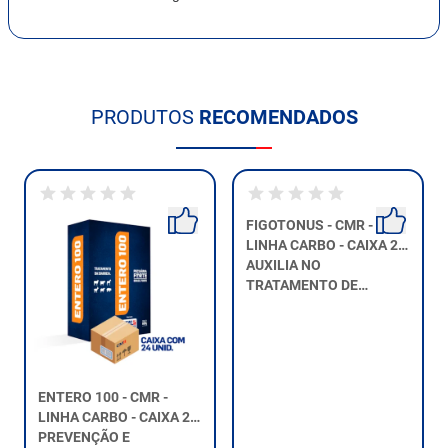
PRODUTOS
RECOMENDADOS
ENTERO 100 - CMR -
FIGOTONUS - CMR -
LINHA CARBO - CAIXA 24
LINHA CARBO - CAIXA 24
UNIDA...
PREVENÇÃO E
UNIDAD...
AUXILIA NO