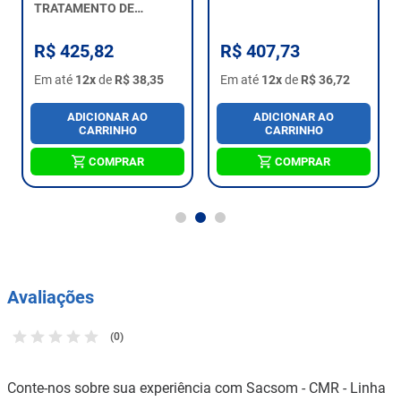
TRATAMENTO DE
TRATAMENTO DE
DIARREIAS.
INSUFICIÊNCIA
HEPÁTICA.
R$ 425,82
R$ 407,73
Em até
12x
de
R$ 38,35
Em até
12x
de
R$ 36,72
ADICIONAR AO
ADICIONAR AO
CARRINHO
CARRINHO
COMPRAR
COMPRAR
Avaliações
(0)
Conte-nos sobre sua experiência com Sacsom - CMR - Linha