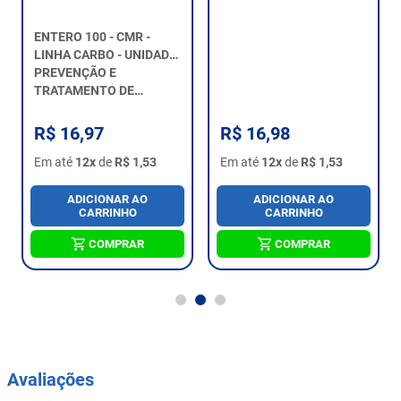
ENTERO 100 - CMR -
FIGOTONUS - CMR -
LINHA CARBO - UNIDADE
LINHA CARBO - UNIDADE
600G
PREVENÇÃO E
600G
AUXILIA NO
TRATAMENTO DE
TRATAMENTO DE
DIARREIAS.
INSUFICIÊNCIA
HEPÁTICA.
R$ 16,97
R$ 16,98
Em até
12x
de
R$ 1,53
Em até
12x
de
R$ 1,53
ADICIONAR AO
ADICIONAR AO
CARRINHO
CARRINHO
COMPRAR
COMPRAR
Avaliações