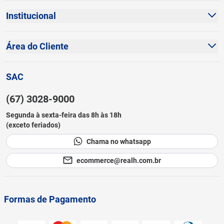
Sobre Nós
Institucional
Dúvidas Frequentes
Política de Privacidade
Fale Conosco
Área do Cliente
Política de Cookies
Sustentabilidade
Minha Conta
Termos e Condições
SAC
Blog
Meus Pedidos
Prazos de Entrega
(67) 3028-9000
Cadastre-se
Canal de Ética
Segunda à sexta-feira das 8h às 18h
Lista de Desejos
(exceto feriados)
Como Comprar
Chama no whatsapp
Black Friday
ecommerce@realh.com.br
Formas de Pagamento