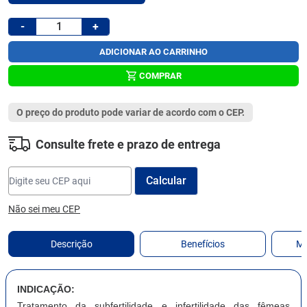
-
+
ADICIONAR AO CARRINHO
COMPRAR
O preço do produto pode variar de acordo com o CEP.
Consulte frete e prazo de entrega
Não sei meu CEP
Descrição
Benefícios
Ma
INDICAÇÃO:
Tratamento da subfertilidade e infertilidade das fêmeas