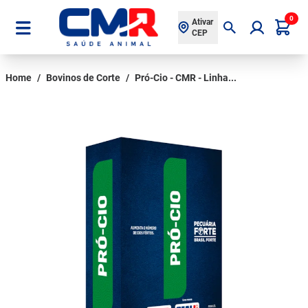
0
Ativar
CEP
Home
/
Bovinos de Corte
/
Pró-Cio - CMR - Linha...