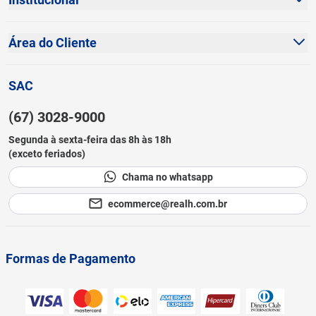
Dúvidas Frequentes
Política de Privacidade
Fale Conosco
Área do Cliente
Política de Cookies
Sustentabilidade
Minha Conta
Termos e Condições
SAC
Blog
Meus Pedidos
Prazos de Entrega
(67) 3028-9000
Cadastre-se
Canal de Ética
Segunda à sexta-feira das 8h às 18h
Lista de Desejos
(exceto feriados)
Como Comprar
Chama no whatsapp
Black Friday
ecommerce@realh.com.br
Formas de Pagamento