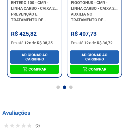
ENTERO 100 - CMR -
FIGOTONUS - CMR -
LINHA CARBO - CAIXA 24
LINHA CARBO - CAIXA 24
UNIDA...
PREVENÇÃO E
UNIDAD...
AUXILIA NO
TRATAMENTO DE
TRATAMENTO DE
DIARREIAS.
INSUFICIÊNCIA
HEPÁTICA.
R$ 425,82
R$ 407,73
Em até
12x
de
R$ 38,35
Em até
12x
de
R$ 36,72
ADICIONAR AO
ADICIONAR AO
CARRINHO
CARRINHO
COMPRAR
COMPRAR
Avaliações
(0)