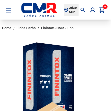
0
Ativar
CEP
Home
/
Linha Carbo
/
Finintox - CMR - Linh...