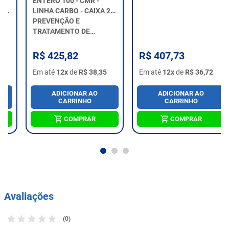
ENTERO 100 - CMR -
FIGOTONUS - CMR -
LINHA CARBO - CAIXA 24
LINHA CARBO - CAIXA 24
UNIDA...
PREVENÇÃO E
UNIDAD...
AUXILIA NO
TRATAMENTO DE
TRATAMENTO DE
DIARREIAS.
INSUFICIÊNCIA
HEPÁTICA.
R$ 425,82
R$ 407,73
Em até
12x
de
R$ 38,35
Em até
12x
de
R$ 36,72
ADICIONAR AO
ADICIONAR AO
CARRINHO
CARRINHO
COMPRAR
COMPRAR
Avaliações
(0)