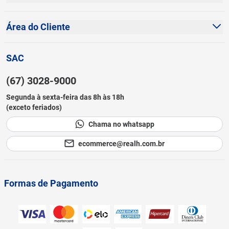
Dúvidas Frequentes
Política de Privacidade
Fale Conosco
Área do Cliente
Política de Cookies
Sustentabilidade
Minha Conta
Termos e Condições
SAC
Blog
Meus Pedidos
Prazos de Entrega
(67) 3028-9000
Cadastre-se
Canal de Ética
Segunda à sexta-feira das 8h às 18h
Lista de Desejos
(exceto feriados)
Como Comprar
Chama no whatsapp
Black Friday
ecommerce@realh.com.br
Formas de Pagamento