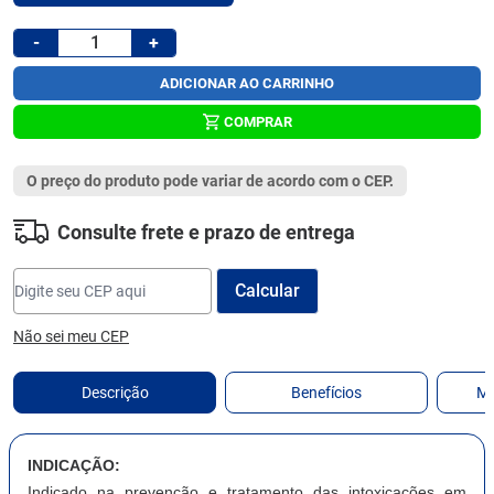
-
+
ADICIONAR AO CARRINHO
COMPRAR
O preço do produto pode variar de acordo com o CEP.
Consulte frete e prazo de entrega
Não sei meu CEP
Descrição
Benefícios
Ma
INDICAÇÃO:
Indicado na prevenção e tratamento das intoxicações em