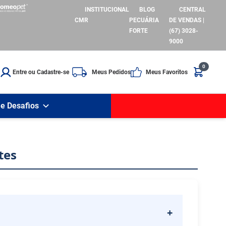
INSTITUCIONAL
BLOG
CENTRAL
CMR
PECUÁRIA
DE VENDAS |
FORTE
(67) 3028-
9000
0
Entre ou Cadastre-se
Meus Pedidos
Meus Favoritos
e Desafios
tes
+