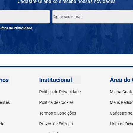
Cadastre-se abaixo e receba nossas novidades
lítica de Privacidade
.
mos
Institucional
Área do 
Política de Privacidade
Minha Cont
entes
Política de Cookies
Meus Pedid
Termos e Condições
Cadastre-se
ade
Prazos de Entrega
Lista de Des