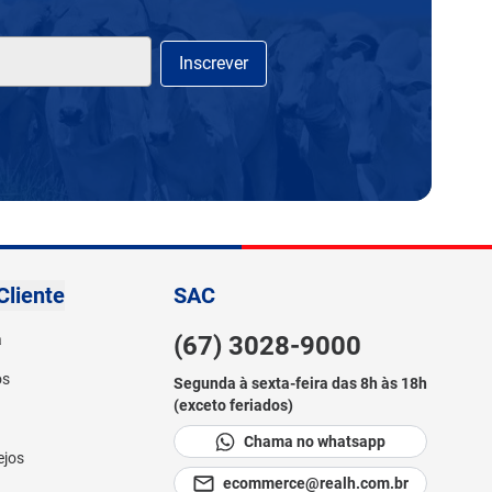
Inscrever
Cliente
SAC
a
(67) 3028-9000
os
Segunda à sexta-feira das 8h às 18h
(exceto feriados)
Chama no whatsapp
ejos
ecommerce@realh.com.br