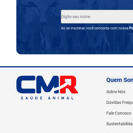
Ao se inscrever, você concorda com nossa
Po
Quem So
Sobre Nós
Dúvidas Frequ
Fale Conosco
Sustentabilid