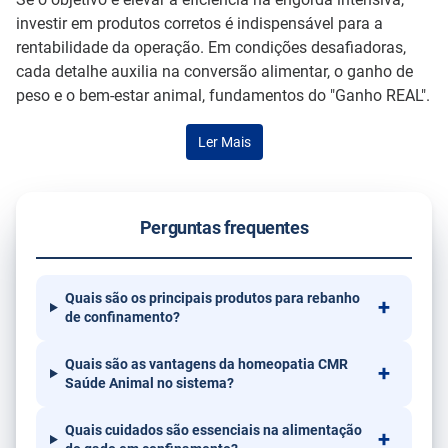
investir em produtos corretos é indispensável para a
rentabilidade da operação. Em condições desafiadoras,
cada detalhe auxilia na conversão alimentar, o ganho de
peso e o bem-estar animal, fundamentos do "Ganho REAL".
Os medicamentos da CMR Saúde Animal, oferecem
soluções para auxiliar na redução dos efeitos do estresse,
Ler Mais
distúrbios digestivos e outros desafios sanitários.
Os
medicamentos buscam expressar o máximo do potencial
do rebanho
. Conheça os aliados da pecuária sustentável e
Perguntas frequentes
segura.
CONVERMAX E CONVERMAX MD:
Quais são os principais produtos para rebanho
EFICIÊNCIA E GANHO DE PESO
de confinamento?
SUPERIORES
Quais são as vantagens da homeopatia CMR
Quem busca
conversão alimentar
e retorno da engorda
Saúde Animal no sistema?
dos animais confinados, encontra no Convermax e no
Quais cuidados são essenciais na alimentação
Convermax MD uma solução prática e viável. Com