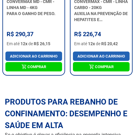
CONVERMAX MD - CMR -
CONVERMAX - CMR - LINHA
LINHA MD - 4KG
CARBO - 20KG
PARA O GANHO DE PESO.
AUXILIA NA PREVENÇÃO DE
HEPATITES E
IRRITABILIDADE DE
RUMINANTES.
R$ 290,37
R$ 226,74
Em até
12x
de
R$ 26,15
Em até
12x
de
R$ 20,42
ADICIONAR AO CARRINHO
ADICIONAR AO CARRINHO
COMPRAR
COMPRAR
PRODUTOS PARA REBANHO DE
CONFINAMENTO: DESEMPENHO E
SAÚDE EM ALTA
Se o objetivo é elevar a eficiência na engorda intensiva,